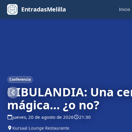
EntradasMelilla
Inicio
Conferencia
Conferencia
Conferencia
DIBULANDIA: Una ce
DIBULANDIA: Una ce
DIBULANDIA: Una ce
mágica... ¿o no?
mágica… ¿o no?
mágica... ¿o no?
jueves, 20 de agosto de 2026
21:30
viernes, 21 de agosto de 2026
21:30
sábado, 22 de agosto de 2026
21:30
Kursaal Lounge Restaurante
Kursaal Lounge Restaurante