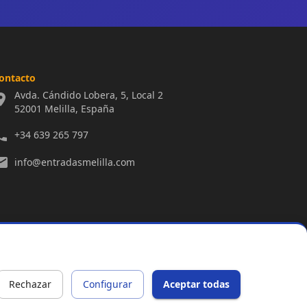
ontacto
Avda. Cándido Lobera, 5, Local 2
52001 Melilla, España
+34 639 265 797
info@entradasmelilla.com
Rechazar
Configurar
Aceptar todas
s Organizadores
Accesibilidad