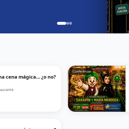
Conferencia
a cena mágica… ¿o no?
taurante