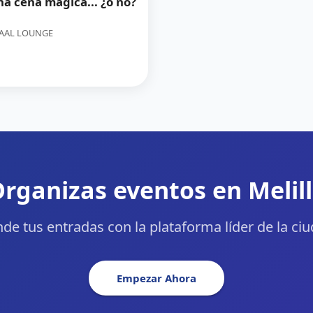
 cena mágica... ¿o no?
AAL LOUNGE
rganizas eventos en Melil
de tus entradas con la plataforma líder de la ci
Empezar Ahora