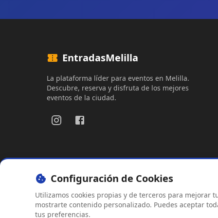
EntradasMelilla
La plataforma líder para eventos en Melilla.
Descubre, reserva y disfruta de los mejores
eventos de la ciudad.
Configuración de Cookies
Utilizamos cookies propias y de terceros para mejorar tu 
Aviso Legal
Política de Privac
mostrarte contenido personalizado. Puedes aceptar todas
tus preferencias.