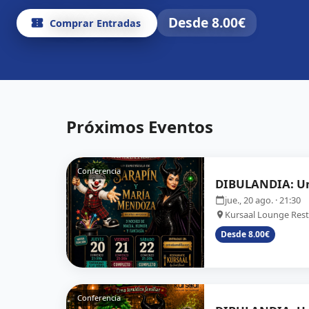
RESTAURANTE KURSAAL LOUNGE
Desde
8.00
€
Desde
8.00
€
Comprar Entradas
Comprar Entradas
Desde
8.00
€
Comprar Entradas
Próximos Eventos
Conferencia
DIBULANDIA: Un
jue., 20 ago.
· 21:30
Kursaal Lounge Res
Desde 8.00€
Conferencia