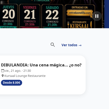
Ver todos →
DIBULANDIA: Una cena mágica... ¿o no?
vie., 21 ago.
· 21:30
Kursaal Lounge Restaurante
Desde 8.00€