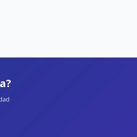
la?
udad