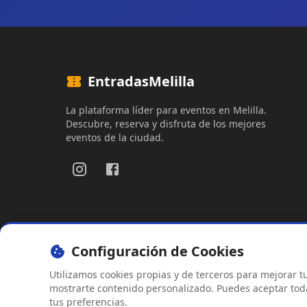
EntradasMelilla
La plataforma líder para eventos en Melilla.
Descubre, reserva y disfruta de los mejores
eventos de la ciudad.
Configuración de Cookies
Utilizamos cookies propias y de terceros para mejorar tu 
Aviso Legal
Política de Privac
mostrarte contenido personalizado. Puedes aceptar todas
tus preferencias.