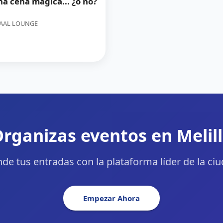
 cena mágica... ¿o no?
AAL LOUNGE
rganizas eventos en Melil
de tus entradas con la plataforma líder de la ci
Empezar Ahora