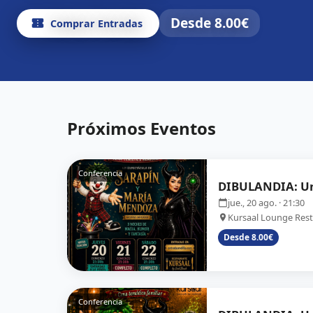
RESTAURANTE KURSAAL LOUNGE
Desde
8.00
€
Desde
8.00
€
Comprar Entradas
Comprar Entradas
Desde
8.00
€
Comprar Entradas
Próximos Eventos
Conferencia
DIBULANDIA: Un
jue., 20 ago.
· 21:30
Kursaal Lounge Res
Desde 8.00€
Conferencia