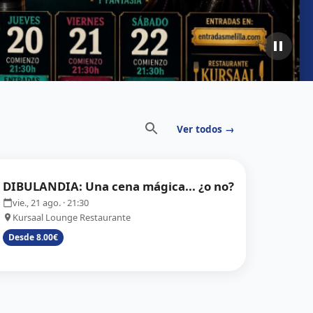
Ver todos →
DIBULANDIA: Una cena mágica... ¿o no?
vie., 21 ago.
· 21:30
Kursaal Lounge Restaurante
Desde 8.00€