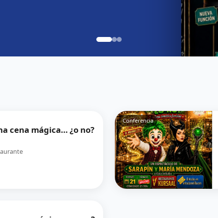
Conferencia
a cena mágica… ¿o no?
taurante