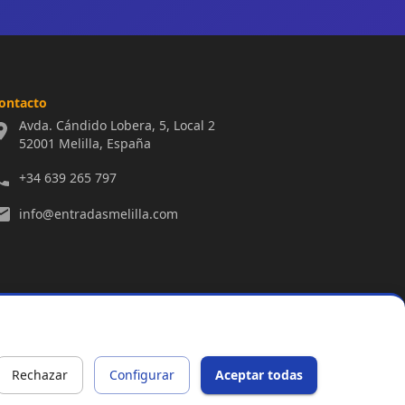
ontacto
Avda. Cándido Lobera, 5, Local 2
52001 Melilla, España
+34 639 265 797
info@entradasmelilla.com
Rechazar
Configurar
Aceptar todas
s Organizadores
Accesibilidad