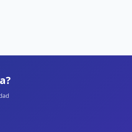
la?
udad