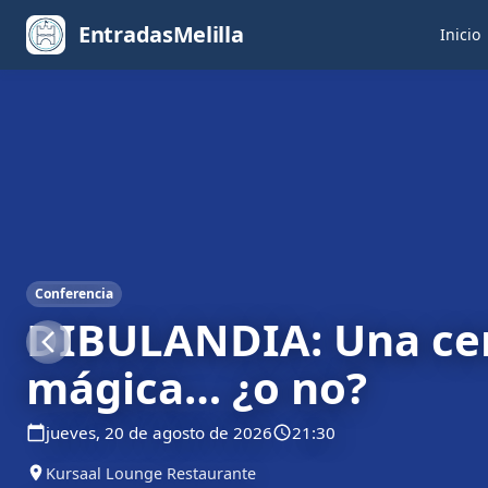
EntradasMelilla
Inicio
Conferencia
Conferencia
Conferencia
DIBULANDIA: Una ce
DIBULANDIA: Una ce
DIBULANDIA: Una ce
mágica... ¿o no?
mágica… ¿o no?
mágica... ¿o no?
jueves, 20 de agosto de 2026
21:30
viernes, 21 de agosto de 2026
21:30
sábado, 22 de agosto de 2026
21:30
Kursaal Lounge Restaurante
Kursaal Lounge Restaurante