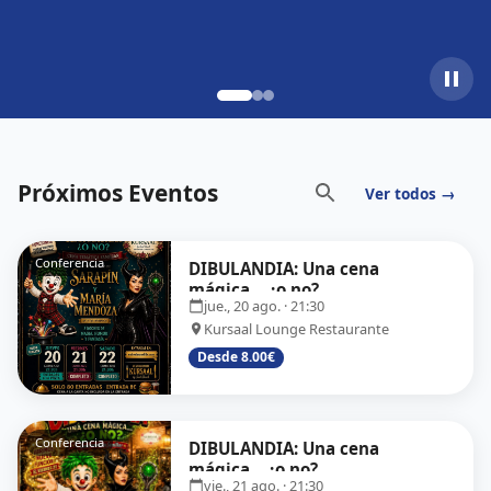
Próximos Eventos
Ver todos →
Conferencia
DIBULANDIA: Una cena
mágica… ¿o no?
jue., 20 ago.
· 21:30
Kursaal Lounge Restaurante
Desde 8.00€
Conferencia
DIBULANDIA: Una cena
mágica... ¿o no?
vie., 21 ago.
· 21:30