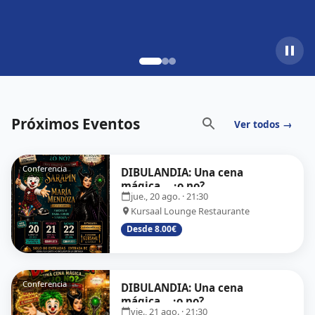
Próximos Eventos
Ver todos →
Conferencia
DIBULANDIA: Una cena
mágica… ¿o no?
jue., 20 ago.
· 21:30
Kursaal Lounge Restaurante
Desde 8.00€
Conferencia
DIBULANDIA: Una cena
mágica... ¿o no?
vie., 21 ago.
· 21:30