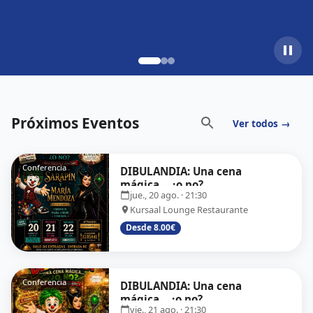
Próximos Eventos
Ver todos →
Conferencia
DIBULANDIA: Una cena
mágica… ¿o no?
jue., 20 ago.
· 21:30
Kursaal Lounge Restaurante
Desde 8.00€
Conferencia
DIBULANDIA: Una cena
mágica... ¿o no?
vie., 21 ago.
· 21:30